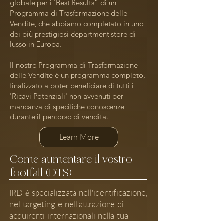
globale per i 'Best Results” di un
Programma di Trasformazione delle
Vendite, che abbiamo completato in uno
dei più prestigiosi department store di
lusso in Europa.
Il nostro Programma di Trasformazione
delle Vendite è un programma completo,
finalizzato a poter beneficiare di tutti i
'Ricavi Potenziali' non avvenuti per
mancanza di specifiche conoscenze
durante il percorso di vendita.
Learn More
Come aumentare il vostro
footfall (DTS)
IRD è specializzata nell'identificazione,
nel targeting e nell'attrazione di
acquirenti internazionali nella tua