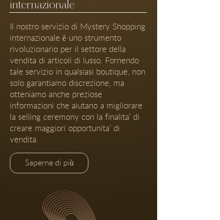
internazionale
Il nostro servizio di Mystery Shopping
internazionale è uno strumento
rivoluzionario per il settore della
vendita di articoli di lusso. Fornendo
tale servizio in qualsiasi boutique, non
solo garantiamo discrezione, ma
otteniamo anche preziose
informazioni che aiutano a migliorare
la selling ceremony con la finalita’ di
creare maggiori opportunita’ di
vendita.
Saperne di più