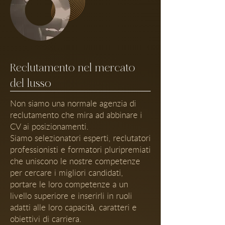
Reclutamento nel mercato
del lusso
Non siamo una normale agenzia di
reclutamento che mira ad abbinare i
CV ai posizionamenti.
Siamo selezionatori esperti, reclutatori
professionisti e formatori pluripremiati
che uniscono le nostre competenze
per cercare i migliori candidati,
portare le loro competenze a un
livello superiore e inserirli in ruoli
adatti alle loro capacità, caratteri e
obiettivi di carriera.